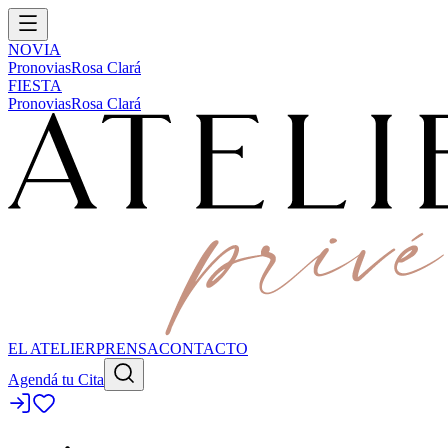
NOVIA
Pronovias
Rosa Clará
FIESTA
Pronovias
Rosa Clará
EL ATELIER
PRENSA
CONTACTO
Agendá tu Cita