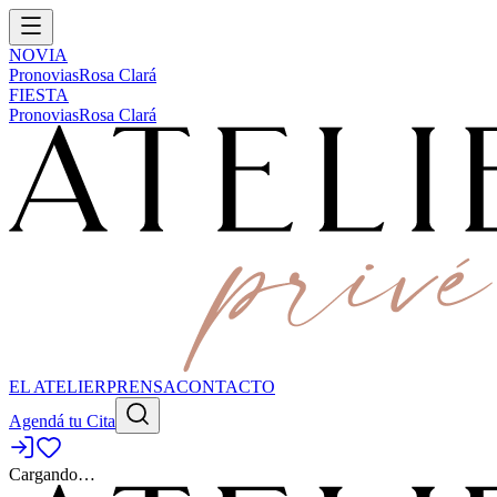
NOVIA
Pronovias
Rosa Clará
FIESTA
Pronovias
Rosa Clará
EL ATELIER
PRENSA
CONTACTO
Agendá tu Cita
Cargando…