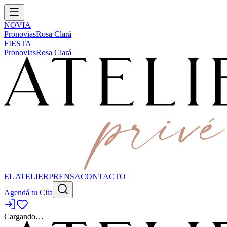
NOVIA
Pronovias
Rosa Clará
FIESTA
Pronovias
Rosa Clará
EL ATELIER
PRENSA
CONTACTO
Agendá tu Cita
Cargando…