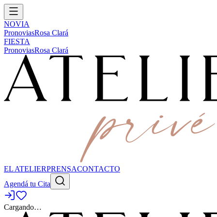
NOVIA
Pronovias
Rosa Clará
FIESTA
Pronovias
Rosa Clará
EL ATELIER
PRENSA
CONTACTO
Agendá tu Cita
Cargando…