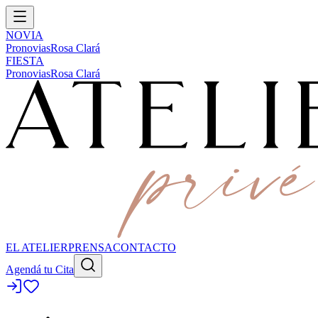
NOVIA
Pronovias
Rosa Clará
FIESTA
Pronovias
Rosa Clará
EL ATELIER
PRENSA
CONTACTO
Agendá tu Cita